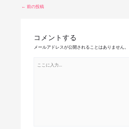
o
er
es
et
←
前の投稿
o
t
k
コメントする
メールアドレスが公開されることはありません。
こ
こ
に
入
力…