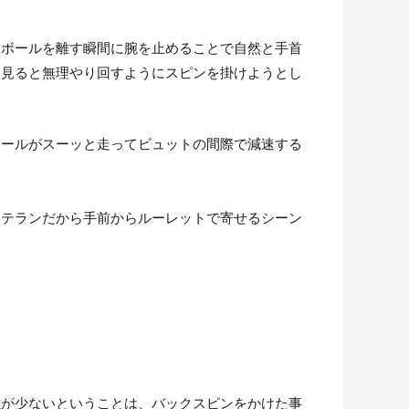
。ボールを離す瞬間に腕を止めることで自然と手首
ら見ると無理やり回すようにスピンを掛けようとし
ボールがスーッと走ってビュットの間際で減速する
利テランだから手前からルーレットで寄せるシーン
離が少ないということは、バックスピンをかけた事