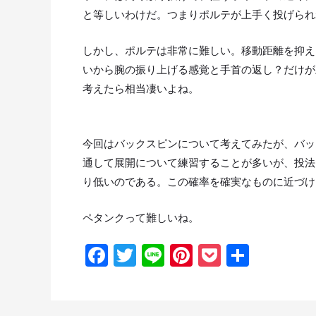
と等しいわけだ。つまりポルテが上手く投げられ
しかし、ポルテは非常に難しい。移動距離を抑え
いから腕の振り上げる感覚と手首の返し？だけが
考えたら相当凄いよね。
今回はバックスピンについて考えてみたが、バッ
通して展開について練習することが多いが、投法
り低いのである。この確率を確実なものに近づけ
ペタンクって難しいね。
Fa
T
Li
Pi
P
共
ce
wi
n
nt
oc
有
b
tt
e
er
k